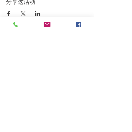
分享这活动
订阅我们的通讯
我同意條款和條件
提交