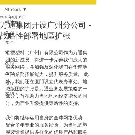
All Years
2018年8月31日
All Years
万通集团开设广州分公司 -
2022
战略性部署地區扩张
2021
港塑塑料（广州）有限公司作为万通集
2020
团的新成员，将进一步完善我们庞大的
2019
服务网络，并加强及深化我们在华南地
2018
区的業務拓展能力，提升服务质量。 此
外，我们还在廈門设立代表办事处。地
2017
域版图的扩张是万通业务发展策略的一
2016 >
部分，旨在助力当地地区经济增长的同
时，为产业升级提供策略性的支持。
我们将继续运用自身的全球网络优势，
配合多年专业的服务经验，为当地的塑
膠製造業提供多样化的优质产品和服务