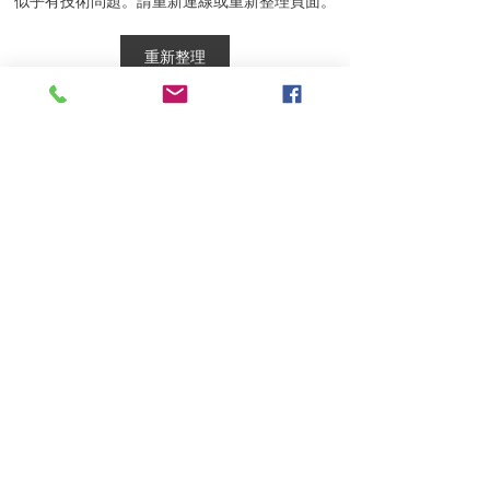
似乎有技術問題。請重新連線或重新整理頁面。
(二)》校友专访集 - 廖锦兴
颁授行政长官公
先生
状予廖锦兴先生
重新整理
订阅我们的通讯
我同意條款和條件
提交