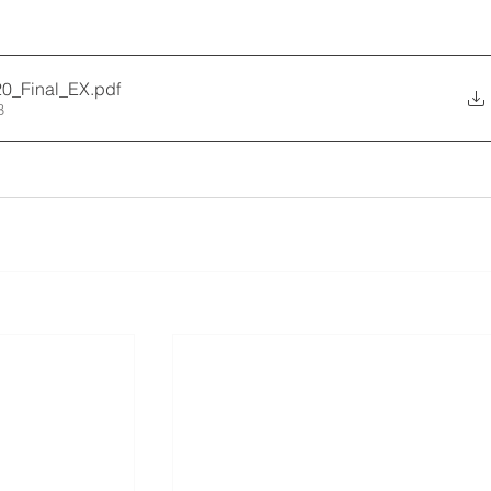
20_Final_EX
.pdf
B